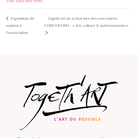
Voir Lieu site web
Togeth’art en action lors des rencontres
Exposition de
soutien à
CONCERTINA : « Art, culture & enfermements »
l’association