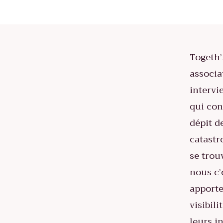
Togeth’
associa
intervi
qui con
dépit d
catastr
se trou
nous c’
apporte
visibili
leurs in