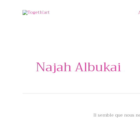
Aller
au
contenu
Najah Albukai
Il semble que nous n