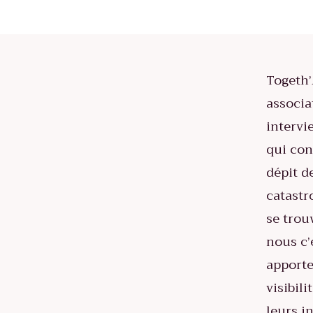
Togeth’
associa
intervi
qui con
dépit d
catastr
se trou
nous c’
apporte
visibili
leurs in