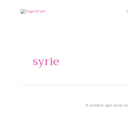
Aller
au
contenu
syrie
Il semble que nous n