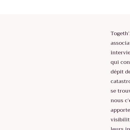
Togeth’
associa
intervi
qui con
dépit d
catastr
se trou
nous c’
apporte
visibili
leurs in